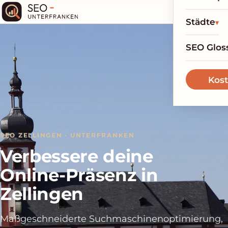
Städte
SEO Glos
Kost
SEO ZELLINGEN · UNTERFRANKEN
Verbessere deine
Online-Präsenz in
Zellingen
Maßgeschneiderte Suchmaschinenoptimierung,